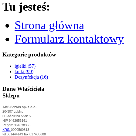
Tu jesteś:
Strona główna
Formularz kontaktowy
Kategorie produktów
igielki (57)
kulki (99)
Dezynfekcja (16)
Dane Właściciela
Sklepu
ABS Serwis sp. z o.o.
20-307 Lublin;
ul.Kościelna 5/lok.5
NIP 9462653161
Regon: 361638355
KRS:
0000560813
tel.601444149 fax 817433688