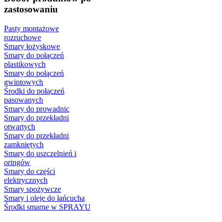
zastosowaniu
Pasty montażowe
rozruchowe
Smary łożyskowe
Smary do połączeń
plastikowych
Smary do połączeń
gwintowych
Środki do połączeń
pasowanych
Smary do prowadnic
Smary do przekładni
otwartych
Smary do przekładni
zamkniętych
Smary do uszczelnień i
oringów
Smary do części
elektrycznych
Smary spożywcze
Smary i oleje do łańcucha
Środki smarne w SPRAYU