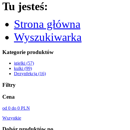
Tu jesteś:
Strona główna
Wyszukiwarka
Kategorie produktów
igielki (57)
kulki (99)
Dezynfekcja (16)
Filtry
Cena
od 0 do 0 PLN
Wszystkie
Dobór produktów po