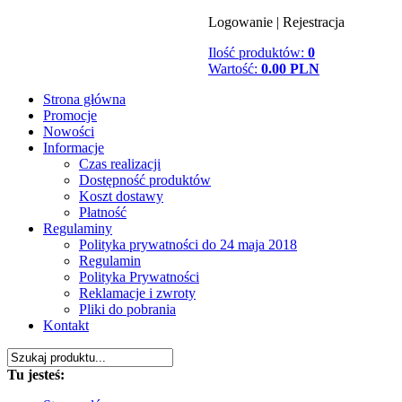
Logowanie
|
Rejestracja
Ilość produktów:
0
Wartość:
0.00 PLN
Strona główna
Promocje
Nowości
Informacje
Czas realizacji
Dostępność produktów
Koszt dostawy
Płatność
Regulaminy
Polityka prywatności do 24 maja 2018
Regulamin
Polityka Prywatności
Reklamacje i zwroty
Pliki do pobrania
Kontakt
Tu jesteś: