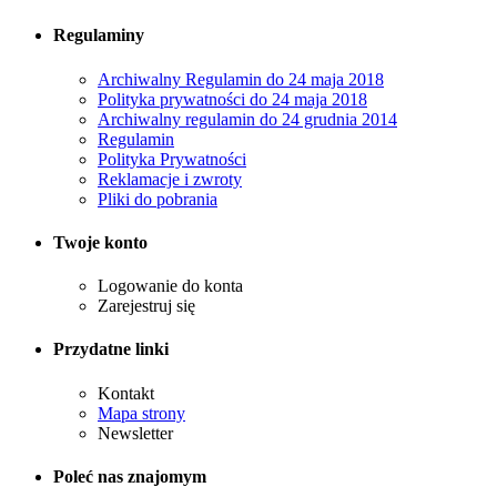
Regulaminy
Archiwalny Regulamin do 24 maja 2018
Polityka prywatności do 24 maja 2018
Archiwalny regulamin do 24 grudnia 2014
Regulamin
Polityka Prywatności
Reklamacje i zwroty
Pliki do pobrania
Twoje konto
Logowanie do konta
Zarejestruj się
Przydatne linki
Kontakt
Mapa strony
Newsletter
Poleć nas znajomym