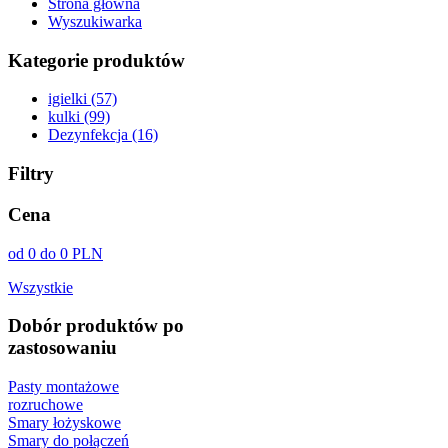
Strona główna
Wyszukiwarka
Kategorie produktów
igielki (57)
kulki (99)
Dezynfekcja (16)
Filtry
Cena
od 0 do 0 PLN
Wszystkie
Dobór produktów po
zastosowaniu
Pasty montażowe
rozruchowe
Smary łożyskowe
Smary do połączeń