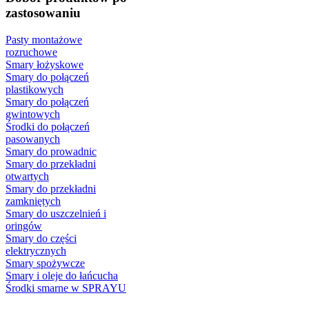
zastosowaniu
Pasty montażowe
rozruchowe
Smary łożyskowe
Smary do połączeń
plastikowych
Smary do połączeń
gwintowych
Środki do połączeń
pasowanych
Smary do prowadnic
Smary do przekładni
otwartych
Smary do przekładni
zamkniętych
Smary do uszczelnień i
oringów
Smary do części
elektrycznych
Smary spożywcze
Smary i oleje do łańcucha
Środki smarne w SPRAYU