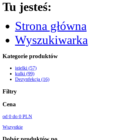
Tu jesteś:
Strona główna
Wyszukiwarka
Kategorie produktów
igielki (57)
kulki (99)
Dezynfekcja (16)
Filtry
Cena
od 0 do 0 PLN
Wszystkie
Dobór produktów po