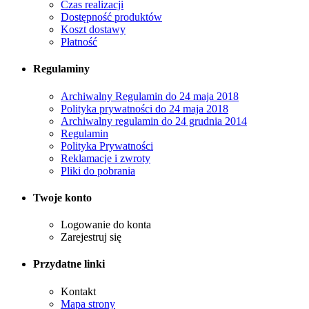
Czas realizacji
Dostępność produktów
Koszt dostawy
Płatność
Regulaminy
Archiwalny Regulamin do 24 maja 2018
Polityka prywatności do 24 maja 2018
Archiwalny regulamin do 24 grudnia 2014
Regulamin
Polityka Prywatności
Reklamacje i zwroty
Pliki do pobrania
Twoje konto
Logowanie do konta
Zarejestruj się
Przydatne linki
Kontakt
Mapa strony