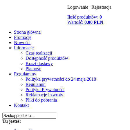
Logowanie
|
Rejestracja
Ilość produktów:
0
Wartość:
0.00 PLN
Strona główna
Promocje
Nowości
Informacje
Czas realizacji
Dostępność produktów
Koszt dostawy
Płatność
Regulaminy
Polityka prywatności do 24 maja 2018
Regulamin
Polityka Prywatności
Reklamacje i zwroty
Pliki do pobrania
Kontakt
Tu jesteś: