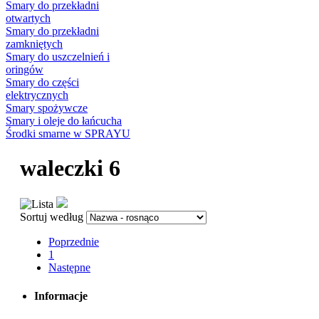
Smary do przekładni
otwartych
Smary do przekładni
zamkniętych
Smary do uszczelnień i
oringów
Smary do części
elektrycznych
Smary spożywcze
Smary i oleje do łańcucha
Środki smarne w SPRAYU
waleczki 6
Sortuj według
Poprzednie
1
Następne
Informacje